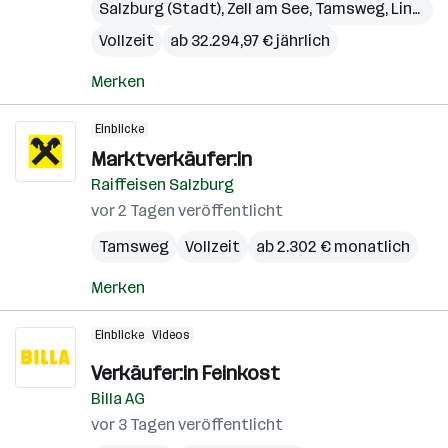
Salzburg (Stadt)
,
Zell am See
,
Tamsweg
,
Linz
,
Gm
Vollzeit
ab 32.294,97 € jährlich
Merken
Einblicke
Marktverkäufer:in
Raiffeisen Salzburg
vor 2 Tagen veröffentlicht
Tamsweg
Vollzeit
ab 2.302 € monatlich
Merken
Einblicke
Videos
Verkäufer:in Feinkost
Billa AG
vor 3 Tagen veröffentlicht