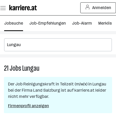
Zum
Anmelden
Seiteninhalt
springen
Jobsuche
Job-Empfehlungen
Job-Alarm
Merkliste
21
Jobs
Lungau
21
Jobs
in
Der Job
Reinigungskraft in Teilzeit (m/w/x)
in
Lungau
Lungau
bei der Firma
Land Salzburg
ist auf karriere.at leider
nicht mehr verfügbar.
Firmenprofil anzeigen