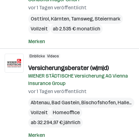
vor 1 Tagen veröffentlicht
Osttirol
,
Kärnten
,
Tamsweg
,
Steiermark
Vollzeit
ab 2.535 € monatlich
Merken
Einblicke
Videos
Versicherungsberater (w|m|d)
WIENER STÄDTISCHE Versicherung AG Vienna
Insurance Group
vor 1 Tagen veröffentlicht
Abtenau
,
Bad Gastein
,
Bischofshofen
,
Hallein
,
M
Vollzeit
Homeoffice
ab 32.294,97 € jährlich
Merken