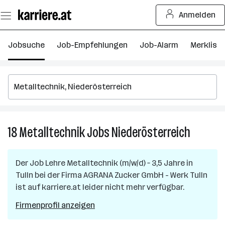
Zum
Anmelden
Seiteninhalt
springen
Jobsuche
Job-Empfehlungen
Job-Alarm
Merkliste
18
Metalltechnik
Jobs
Niederösterreich
18
Metallte
Jobs
Der Job
Lehre Metalltechnik (m/w/d) – 3,5 Jahre
in
in
Tulln
bei der Firma
AGRANA Zucker GmbH - Werk Tulln
Niederös
ist auf karriere.at leider nicht mehr verfügbar.
Firmenprofil anzeigen