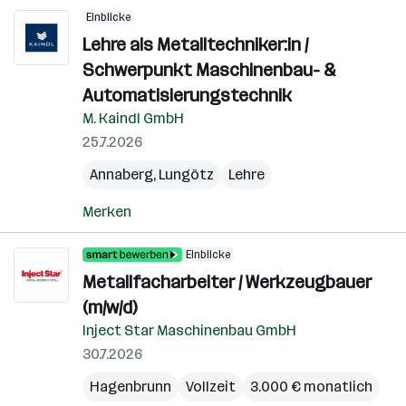
Einblicke
Lehre als Metalltechniker:in /
Schwerpunkt Maschinenbau- &
Automatisierungstechnik
M. Kaindl GmbH
25.7.2026
Annaberg
,
Lungötz
Lehre
Merken
Einblicke
Metallfacharbeiter / Werkzeugbauer
(m/w/d)
Inject Star Maschinenbau GmbH
30.7.2026
Hagenbrunn
Vollzeit
3.000 € monatlich