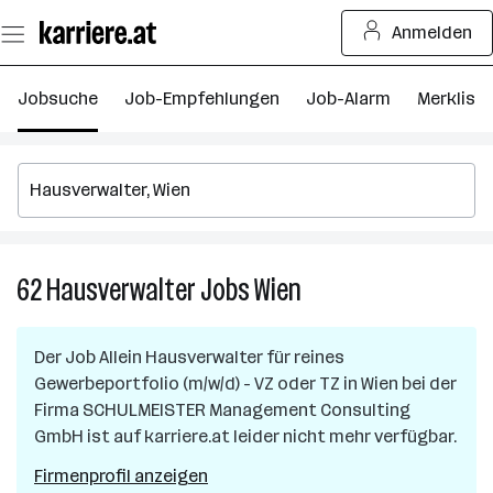
Zum
Anmelden
Seiteninhalt
springen
Jobsuche
Job-Empfehlungen
Job-Alarm
Merkliste
62
Hausverwalter
Jobs
Wien
62
Hausverwalter
Jobs
Der Job
Allein Hausverwalter für reines
in
Gewerbeportfolio (m/w/d) - VZ oder TZ
in
Wien
bei der
Wien
Firma
SCHULMEISTER Management Consulting
GmbH
ist auf karriere.at leider nicht mehr verfügbar.
Firmenprofil anzeigen