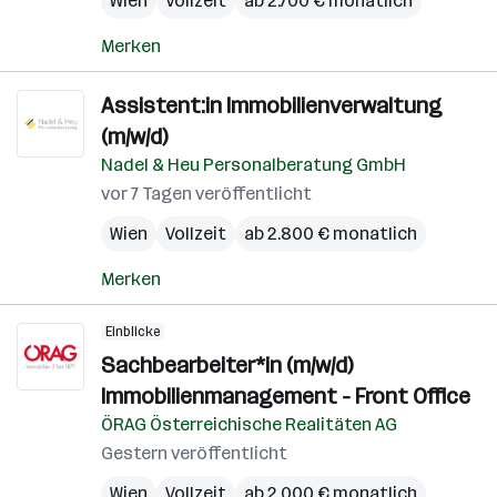
Wien
Vollzeit
ab 2.700 € monatlich
Merken
Assistent:in Immobilienverwaltung
(m/w/d)
Nadel & Heu Personalberatung GmbH
vor 7 Tagen veröffentlicht
Wien
Vollzeit
ab 2.800 € monatlich
Merken
Einblicke
Sachbearbeiter*in (m/w/d)
Immobilienmanagement - Front Office
ÖRAG Österreichische Realitäten AG
Gestern veröffentlicht
Wien
Vollzeit
ab 2.000 € monatlich