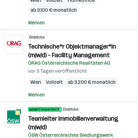
Wien
Vollzeit
Homeoffice
ab 3.100 € monatlich
Merken
Einblicke
Technische*r Objektmanager*in
(m/w/d) – Facility Management
ÖRAG Österreichische Realitäten AG
vor 3 Tagen veröffentlicht
Wien
Vollzeit
ab 3.200 € monatlich
Merken
Einblicke
Teamleiter Immobilienverwaltung
(m/w/d)
ÖSW Österreichisches Siedlungswerk