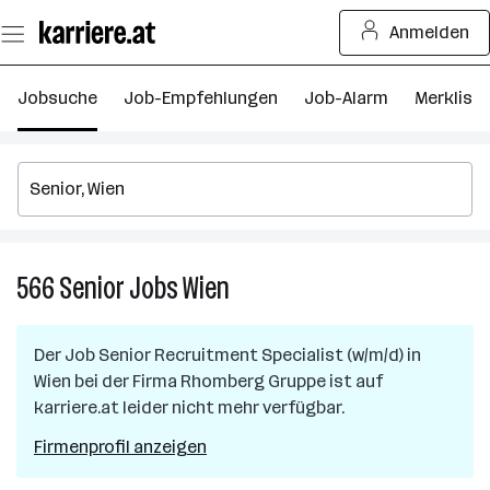
Zum
Anmelden
Seiteninhalt
springen
Jobsuche
Job-Empfehlungen
Job-Alarm
Merkliste
566
Senior
Jobs
Wien
566
Senior
Jobs
Der Job
Senior Recruitment Specialist (w/m/d)
in
in
Wien
bei der Firma
Rhomberg Gruppe
ist auf
Wien
karriere.at leider nicht mehr verfügbar.
Firmenprofil anzeigen