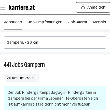
Zum
Anmelden
Seiteninhalt
springen
Jobsuche
Job-Empfehlungen
Job-Alarm
Merkliste
441
Jobs
Gampern
441
Jobs
in
20 km Umkreis
Gampern
Der Job
Kindergartenpädagog:in, Kindergarten
in
Gampern
bei der Firma
Lebenshilfe Oberösterreich
ist auf karriere.at leider nicht mehr verfügbar.