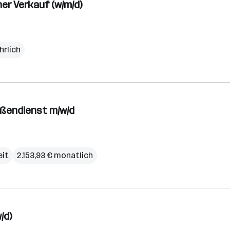
er Verkauf (w/m/d)
hrlich
ußendienst m/w/d
eit
2.153,93 € monatlich
/d)