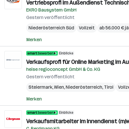
Vertriebsprofi im Außendienst Technisch
EKRO Bausystem GmbH
Gestern veröffentlicht
Niederösterreich Süd
Vollzeit
ab 56.000 € jä
Merken
Einblicke
Verkaufsprofi für Online Marketing im A
heise regioconcept GmbH & Co. KG
Gestern veröffentlicht
Steiermark
,
Wien
,
Niederösterreich
,
Tirol
Vollz
Merken
Einblicke
Verkaufsmitarbeiter im Innendienst (m/w
C. Bergmann KG