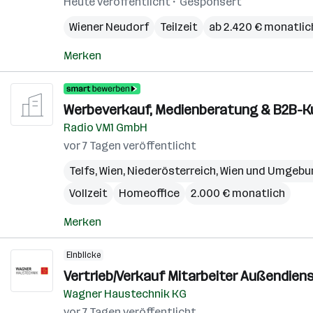
Heute veröffentlicht
Gesponsert
Wiener Neudorf
Teilzeit
ab 2.420 € monatlic
Merken
Werbeverkauf, Medienberatung & B2B-K
Radio VM1 GmbH
vor 7 Tagen veröffentlicht
Telfs
,
Wien
,
Niederösterreich
,
Wien und Umgebu
Vollzeit
Homeoffice
2.000 € monatlich
Merken
Einblicke
Vertrieb/Verkauf Mitarbeiter Außendiens
Wagner Haustechnik KG
vor 7 Tagen veröffentlicht