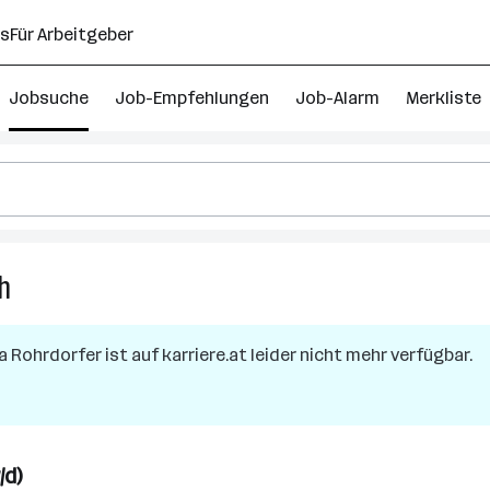
ns
Für Arbeitgeber
Jobsuche
Job-Empfehlungen
Job-Alarm
Merkliste
ch
476
Vertriebsinnendienst
Jobs
ma
Rohrdorfer
ist auf karriere.at leider nicht mehr verfügbar.
in
Niederösterreich
/d)