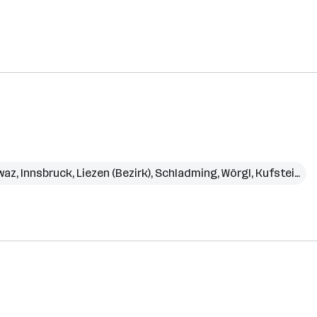
waz
,
Innsbruck
,
Liezen (Bezirk)
,
Schladming
,
Wörgl
,
Kufstein (Bezirk)