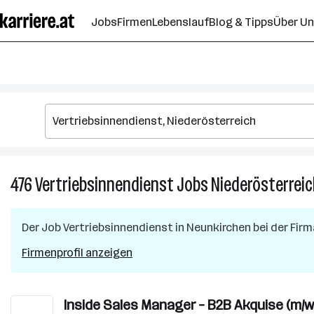
Zum
Jobs
Firmen
Lebenslauf
Blog & Tipps
Über U
Seiteninhalt
springen
476
Vertriebsinnendienst
Jobs
Niederösterrei
Der Job
Vertriebsinnendienst
in
Neunkirchen
bei der Fir
Firmenprofil anzeigen
Inside Sales Manager – B2B Akquise (m/w