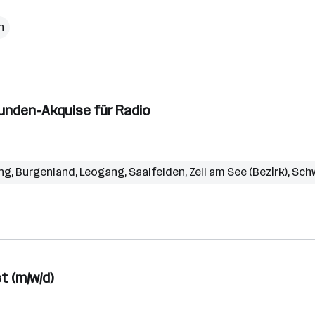
h
unden-Akquise für Radio
ng
,
Burgenland
,
Leogang
,
Saalfelden
,
Zell am See (Bezirk)
,
Sch
t (m/w/d)