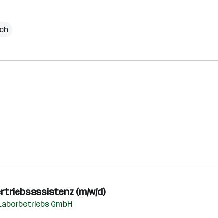
ich
ertriebsassistenz (m/w/d)
 Laborbetriebs GmbH