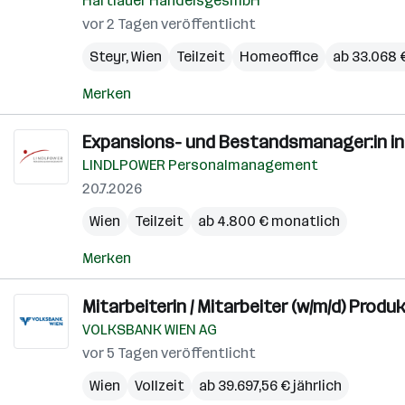
Hartlauer HandelsgesmbH
vor 2 Tagen veröffentlicht
Steyr
,
Wien
Teilzeit
Homeoffice
ab 33.068 €
Merken
Expansions- und Bestandsmanager:in in
LINDLPOWER Personalmanagement
20.7.2026
Wien
Teilzeit
ab 4.800 € monatlich
Merken
Mitarbeiterin / Mitarbeiter (w/m/d) Pr
VOLKSBANK WIEN AG
vor 5 Tagen veröffentlicht
Wien
Vollzeit
ab 39.697,56 € jährlich