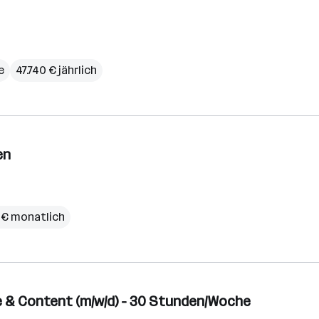
e
47.740 € jährlich
en
 € monatlich
 & Content (m/w/d) - 30 Stunden/Woche