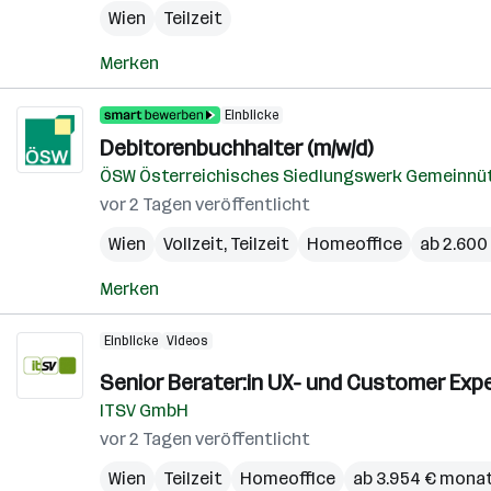
Wien
Teilzeit
Merken
Einblicke
Debitorenbuchhalter (m/w/d)
ÖSW Österreichisches Siedlungswerk Gemeinnü
vor 2 Tagen veröffentlicht
Wien
Vollzeit, Teilzeit
Homeoffice
ab 2.600
Merken
Einblicke
Videos
Senior Berater:in UX- und Customer Exp
ITSV GmbH
vor 2 Tagen veröffentlicht
Wien
Teilzeit
Homeoffice
ab 3.954 € monat