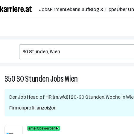
Zum
Jobs
Firmen
Lebenslauf
Blog & Tipps
Über U
Seiteninhalt
springen
350
30 Stunden
Jobs
Wien
350
30
Stunden
Der Job
Head of HR (m/w/d) | 20-30 Stunden/Woche
in
Wie
Jobs
in
Firmenprofil anzeigen
Wien