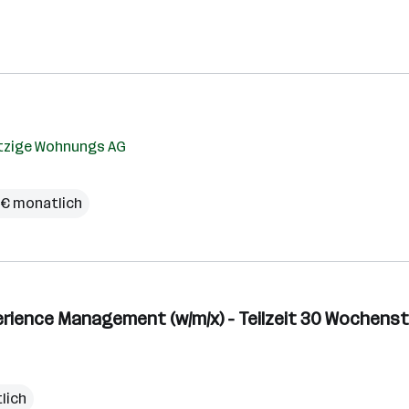
tzige Wohnungs AG
 € monatlich
erience Management (w/m/x) - Teilzeit 30 Wochens
lich