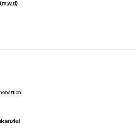
(m,w,d)
monatlich
skanzlei