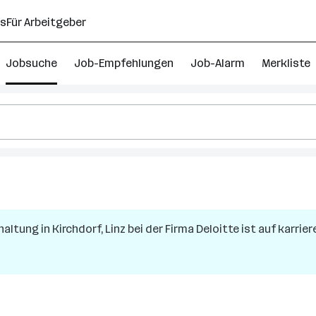
ns
Für Arbeitgeber
Jobsuche
Job-Empfehlungen
Job-Alarm
Merkliste
hhaltung
in
Kirchdorf, Linz
bei der Firma
Deloitte
ist auf karrier