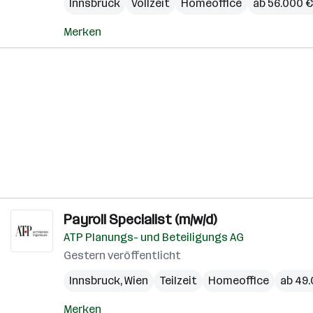
Innsbruck
Vollzeit
Homeoffice
ab 56.000 € 
Merken
Payroll Specialist (m/w/d)
ATP Planungs- und Beteiligungs AG
Gestern veröffentlicht
Innsbruck
,
Wien
Teilzeit
Homeoffice
ab 49.
Merken