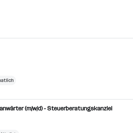
natlich
sanwärter (m/w/d) - Steuerberatungskanzlei