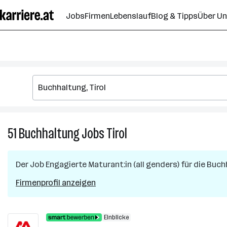
Zum
Jobs
Firmen
Lebenslauf
Blog & Tipps
Über U
Seiteninhalt
springen
51
Buchhaltung
Jobs
Tirol
51
Buchhaltung
Jobs
Der Job
Engagierte Maturant:in (all genders) für die Buc
in
Tirol
Firmenprofil anzeigen
Einblicke