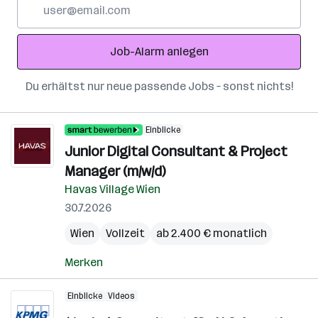
E-
Mail-
Adresse
Job-Alarm anlegen
Du erhältst nur neue passende Jobs – sonst nichts!
Einblicke
Junior Digital Consultant & Project
Manager (m/w/d)
Havas Village Wien
30.7.2026
Wien
Vollzeit
ab 2.400 € monatlich
Merken
Einblicke
Videos