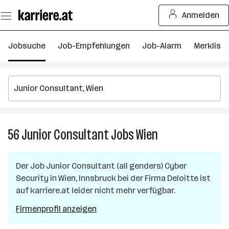
Zum
Anmelden
Seiteninhalt
springen
Jobsuche
Job-Empfehlungen
Job-Alarm
Merkliste
56
Junior Consultant
Jobs
Wien
56
Junior
Consultant
Der Job
Junior Consultant (all genders) Cyber
Jobs
Security
in
Wien, Innsbruck
bei der Firma
Deloitte
ist
in
auf karriere.at leider nicht mehr verfügbar.
Wien
Firmenprofil anzeigen