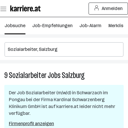
Zum
Anmelden
Seiteninhalt
springen
Jobsuche
Job-Empfehlungen
Job-Alarm
Merkliste
9
Sozialarbeiter
Jobs
Salzburg
9
Sozialarbeiter
Jobs
Der Job
Sozialarbeiter (m/w/d)
in
Schwarzach im
in
Pongau
bei der Firma
Kardinal Schwarzenberg
Salzburg
Klinikum GmbH
ist auf karriere.at leider nicht mehr
verfügbar.
Firmenprofil anzeigen