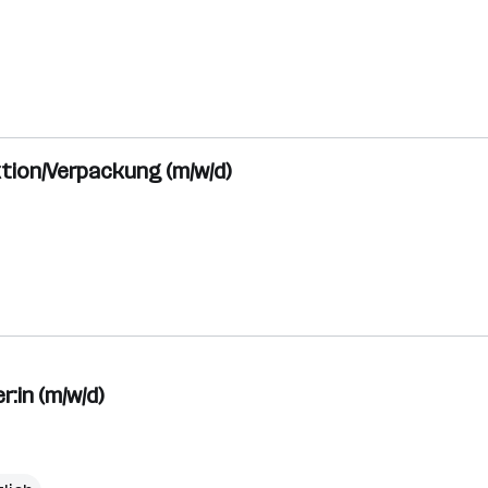
ktion/Verpackung (m/w/d)
:in (m/w/d)