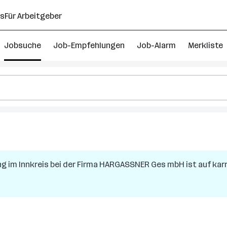
ns
Für Arbeitgeber
Jobsuche
Job-Empfehlungen
Job-Alarm
Merkliste
er
g im Innkreis
bei der Firma
HARGASSNER Ges mbH
ist auf kar
ich