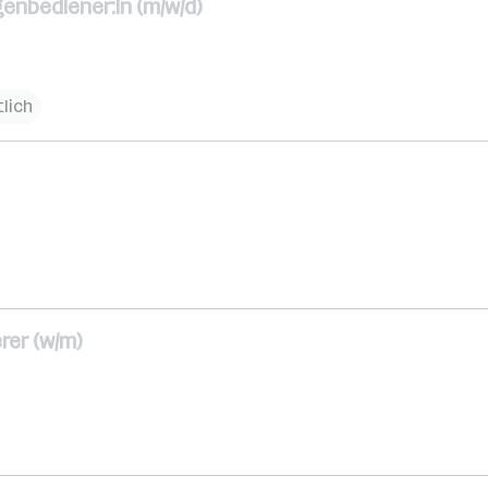
enbediener:in (m/w/d)
lich
er (w/m)