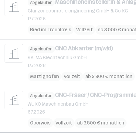
Maschineneinsteller:in & Anlag
Abgelaufen
Glanzer cosmetic engineering GmbH & Co KG
17.7.2026
Ried im Traunkreis
Vollzeit
ab 3.000 € monat
CNC Abkanter (m/w/d)
Abgelaufen
KA-MA Blechtechnik GmbH
17.7.2026
Mattighofen
Vollzeit
ab 3.300 € monatlich
CNC-Fräser / CNC-Programmier
Abgelaufen
WUKO Maschinenbau GmbH
6.7.2026
Oberweis
Vollzeit
ab 3.500 € monatlich