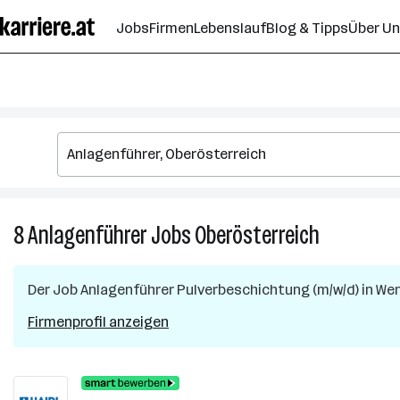
Zum
Jobs
Firmen
Lebenslauf
Blog & Tipps
Über U
Seiteninhalt
springen
8
Anlagenführer
Jobs
Oberösterreich
8
Anlagenführ
Jobs
Der Job
Anlagenführer Pulverbeschichtung (m/w/d)
in
Wen
in
Oberösterre
Firmenprofil anzeigen