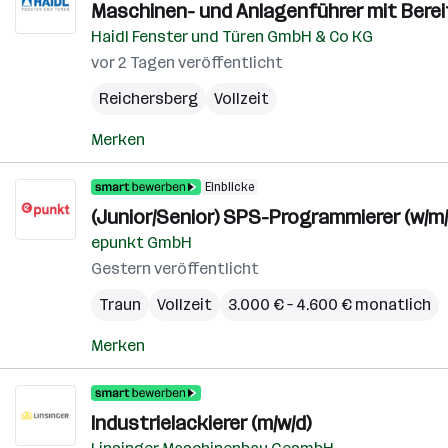
Maschinen- und Anlagenführer mit Berei
Haidl Fenster und Türen GmbH & Co KG
vor 2 Tagen veröffentlicht
Reichersberg
Vollzeit
Merken
Einblicke
(Junior/Senior) SPS-Programmierer (w/m/
epunkt GmbH
Gestern veröffentlicht
Traun
Vollzeit
3.000 € – 4.600 € monatlich
Merken
Industrielackierer (m/w/d)