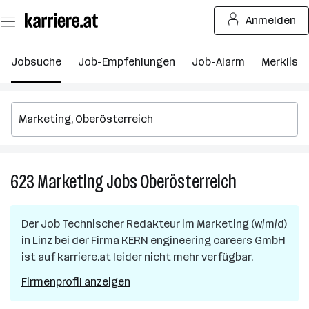
Zum
Anmelden
Seiteninhalt
springen
Jobsuche
Job-Empfehlungen
Job-Alarm
Merkliste
623
Marketing
Jobs
Oberösterreich
623
Marketing
Jobs
Der Job
Technischer Redakteur im Marketing (w/m/d)
in
in
Linz
bei der Firma
KERN engineering careers GmbH
Oberösterreic
ist auf karriere.at leider nicht mehr verfügbar.
Firmenprofil anzeigen