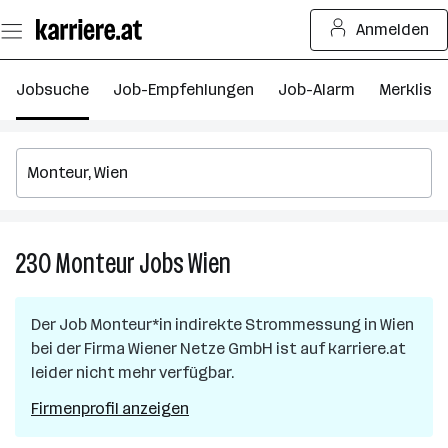
Zum
Anmelden
Seiteninhalt
springen
Jobsuche
Job-Empfehlungen
Job-Alarm
Merkliste
230
Monteur
Jobs
Wien
230
Monteur
Jobs
Der Job
Monteur*in indirekte Strommessung
in
Wien
in
bei der Firma
Wiener Netze GmbH
ist auf karriere.at
Wien
leider nicht mehr verfügbar.
Firmenprofil anzeigen