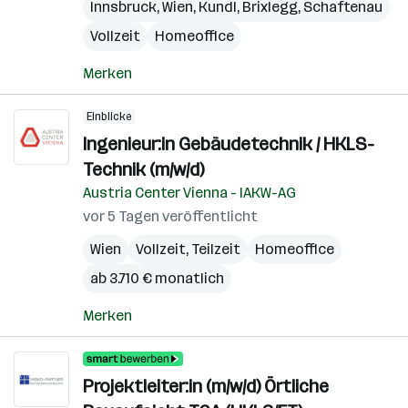
Innsbruck
,
Wien
,
Kundl
,
Brixlegg
,
Schaftenau
Vollzeit
Homeoffice
Merken
Einblicke
Ingenieur:in Gebäudetechnik / HKLS-
Technik (m/w/d)
Austria Center Vienna - IAKW-AG
vor 5 Tagen veröffentlicht
Wien
Vollzeit, Teilzeit
Homeoffice
ab 3.710 € monatlich
Merken
Projektleiter:in (m/w/d) Örtliche