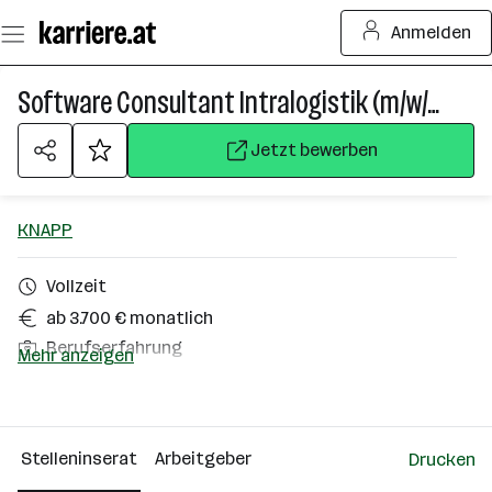
Zum
Anmelden
Seiteninhalt
springen
Software Consultant Intralogistik (m/w/d)
Jetzt bewerben
KNAPP
Vollzeit
ab 3.700 € monatlich
Berufserfahrung
Mehr anzeigen
Leoben
Über das Unternehmen
Stelleninserat
Arbeitgeber
Drucken
2501 - 10000 Mitarbeiter*innen