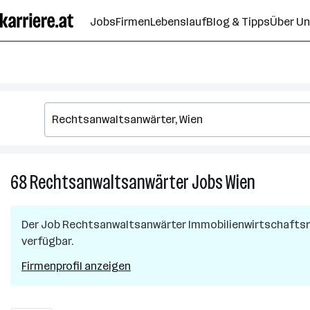
Zum
Jobs
Firmen
Lebenslauf
Blog & Tipps
Über U
Seiteninhalt
springen
68
Rechtsanwaltsanwärter
Jobs
Wien
68
Rechtsanw
Jobs
Der Job
Rechtsanwaltsanwärter Immobilienwirtschaftsr
in
verfügbar.
Wien
Firmenprofil anzeigen