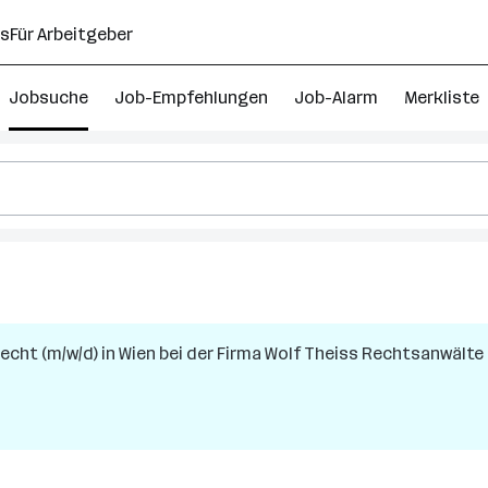
ns
Für Arbeitgeber
Jobsuche
Job-Empfehlungen
Job-Alarm
Merkliste
altsanwärter
echt (m/w/d)
in
Wien
bei der Firma
Wolf Theiss Rechtsanwälte