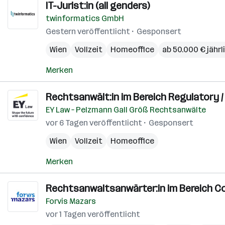
IT-Jurist:in (all genders)
twinformatics GmbH
Gestern veröffentlicht
Gesponsert
Wien
Vollzeit
Homeoffice
ab 50.000 € jährl
Merken
Rechtsanwält:in im Bereich Regulatory / 
EY Law – Pelzmann Gall Größ Rechtsanwälte
vor 6 Tagen veröffentlicht
Gesponsert
Wien
Vollzeit
Homeoffice
Merken
Rechtsanwaltsanwärter:in im Bereich C
Forvis Mazars
vor 1 Tagen veröffentlicht