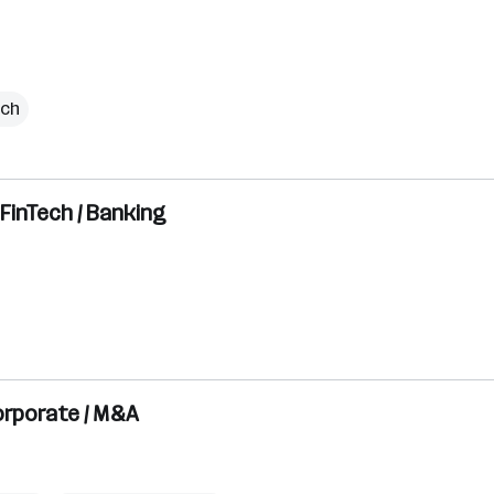
ich
FinTech / Banking
orporate / M&A