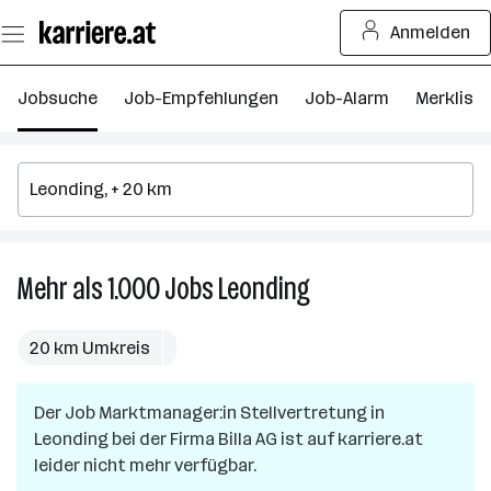
Zum
Anmelden
Seiteninhalt
springen
Jobsuche
Job-Empfehlungen
Job-Alarm
Merkliste
Mehr als 1.000
Jobs
Leonding
Mehr
als
1.000
20 km Umkreis
Jobs
in
Der Job
Marktmanager:in Stellvertretung
Leonding
in
Leonding
bei der Firma
Billa AG
ist auf karriere.at
leider nicht mehr verfügbar.