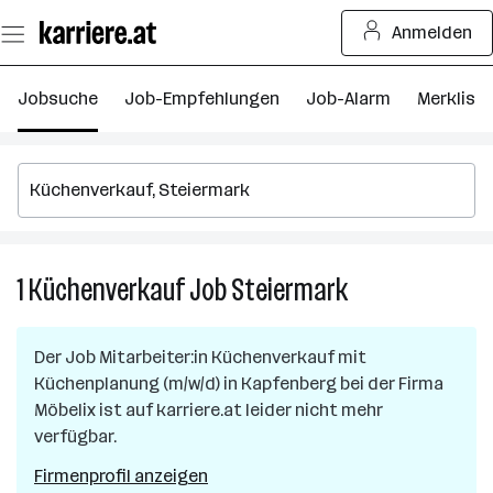
Zum
Anmelden
Seiteninhalt
springen
Jobsuche
Job-Empfehlungen
Job-Alarm
Merkliste
1
Küchenverkauf
Job
Steiermark
1
Küchenverkauf
Job
Der Job
Mitarbeiter:in Küchenverkauf mit
in
Küchenplanung (m/w/d)
in
Kapfenberg
bei der Firma
Steiermark
Möbelix
ist auf karriere.at leider nicht mehr
verfügbar.
Firmenprofil anzeigen