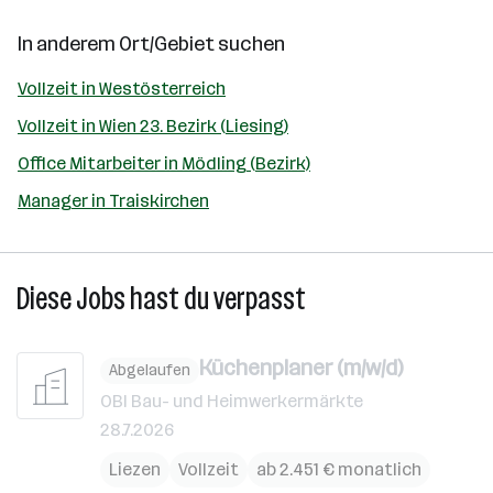
In anderem Ort/Gebiet suchen
Vollzeit in Westösterreich
Vollzeit in Wien 23. Bezirk (Liesing)
Office Mitarbeiter in Mödling (Bezirk)
Manager in Traiskirchen
Diese Jobs hast du verpasst
Küchenplaner (m/w/d)
Abgelaufen
OBI Bau- und Heimwerkermärkte
28.7.2026
Liezen
Vollzeit
ab 2.451 € monatlich