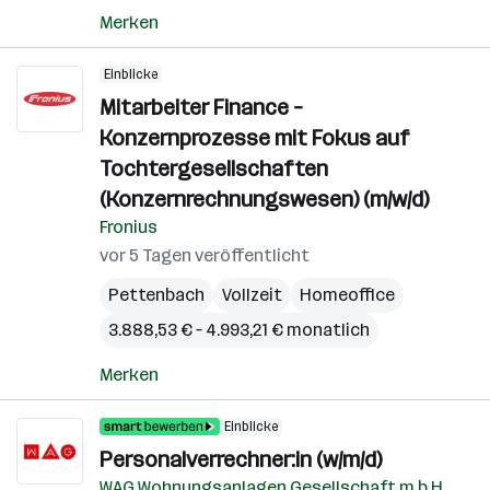
Merken
Einblicke
Mitarbeiter Finance –
Konzernprozesse mit Fokus auf
Tochtergesellschaften
(Konzernrechnungswesen) (m/w/d)
Fronius
vor 5 Tagen veröffentlicht
Pettenbach
Vollzeit
Homeoffice
3.888,53 € – 4.993,21 € monatlich
Merken
Einblicke
Personalverrechner:in (w/m/d)
WAG Wohnungsanlagen Gesellschaft m.b.H.