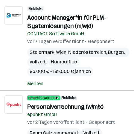
Einblicke
Account Manager*in für PLM-
Systemlösungen (m/w/d)
CONTACT Software GmbH
vor 7 Tagen veröffentlicht
Gesponsert
Steiermark
,
Wien
,
Niederösterreich
,
Burgenland
Vollzeit
Homeoffice
85.000 € – 135.000 € jährlich
Merken
Einblicke
Personalverrechnung (w/m/x)
epunkt GmbH
vor 2 Tagen veröffentlicht
Gesponsert
Raum Salzkammergut
Vollzeit