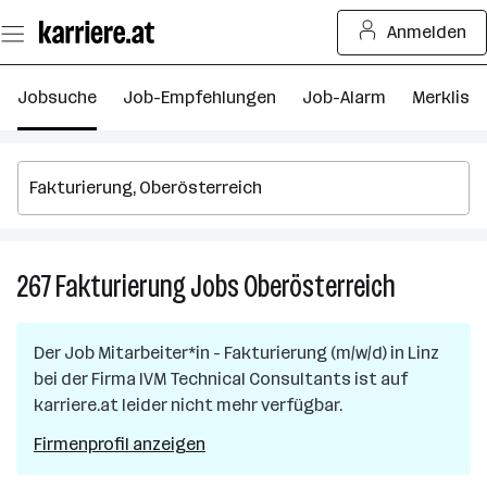
Zum
Anmelden
Seiteninhalt
springen
Jobsuche
Job-Empfehlungen
Job-Alarm
Merkliste
267
Fakturierung
Jobs
Oberösterreich
267
Fakturieru
Jobs
Der Job
Mitarbeiter*in - Fakturierung (m/w/d)
in
Linz
in
bei der Firma
IVM Technical Consultants
ist auf
Oberösterr
karriere.at leider nicht mehr verfügbar.
Firmenprofil anzeigen