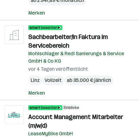
ab 2.947,89 € monatlich
Merken
Sachbearbeiter/in Faktura im
Servicebereich
Wohlschlager & Redl Sanierungs & Service
GmbH & Co KG
vor 4 Tagen veröffentlicht
Linz
Vollzeit
ab 35.000 € jährlich
Merken
Einblicke
Account Management Mitarbeiter
(m/w/d)
LeaseMyBike GmbH