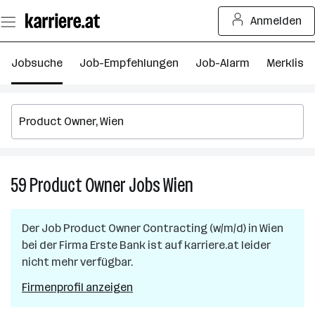
Zum
Anmelden
Seiteninhalt
springen
Jobsuche
Job-Empfehlungen
Job-Alarm
Merkliste
59
Product Owner
Jobs
Wien
59
Product
Owner
Der Job
Product Owner Contracting (w/m/d)
in
Wien
Jobs
bei der Firma
Erste Bank
ist auf karriere.at leider
in
nicht mehr verfügbar.
Wien
Firmenprofil anzeigen