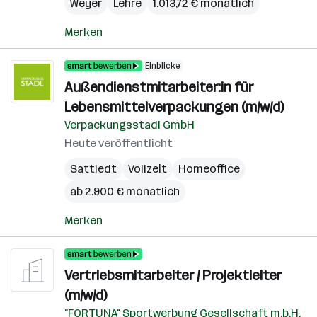
Weyer
Lehre
1.013,72 € monatlich
Merken
Einblicke
Außendienstmitarbeiter:in für
Lebensmittelverpackungen (m/w/d)
Verpackungsstadl GmbH
Heute veröffentlicht
Sattledt
Vollzeit
Homeoffice
ab 2.900 € monatlich
Merken
Vertriebsmitarbeiter / Projektleiter
(m/w/d)
"FORTUNA" Sportwerbung Gesellschaft m.b.H.