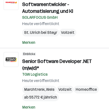
Softwareentwickler -
Automatisierung und KI
SOLARFOCUS GmbH
Heute veröffentlicht
St. Ulrich bei Steyr
Vollzeit
Merken
Einblicke
Senior Software Developer .NET
(m/w/d)*
TGW Logistics
Heute veröffentlicht
Marchtrenk
,
Wels
Vollzeit
Homeoffice
ab 55.772 € jährlich
Merken