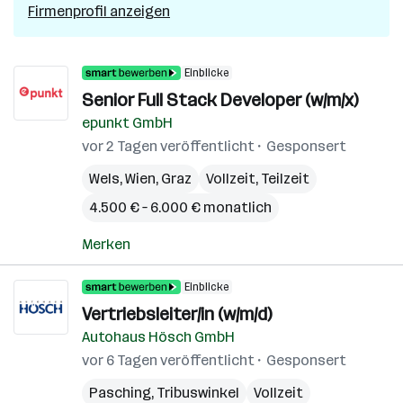
Firmenprofil anzeigen
Einblicke
Senior Full Stack Developer (w/m/x)
epunkt GmbH
vor 2 Tagen veröffentlicht
Gesponsert
Wels
,
Wien
,
Graz
Vollzeit, Teilzeit
4.500 € – 6.000 € monatlich
Merken
Einblicke
Vertriebsleiter/in (w/m/d)
Autohaus Hösch GmbH
vor 6 Tagen veröffentlicht
Gesponsert
Pasching
,
Tribuswinkel
Vollzeit