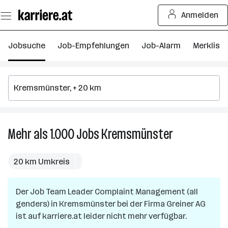
Zum
Anmelden
Seiteninhalt
springen
Jobsuche
Job-Empfehlungen
Job-Alarm
Merkliste
Mehr als 1.000
Jobs
Kremsmünster
Mehr
als
1.000
20 km Umkreis
Jobs
in
Der Job
Team Leader Complaint Management (all
Kremsmünste
genders)
in
Kremsmünster
bei der Firma
Greiner AG
ist auf karriere.at leider nicht mehr verfügbar.