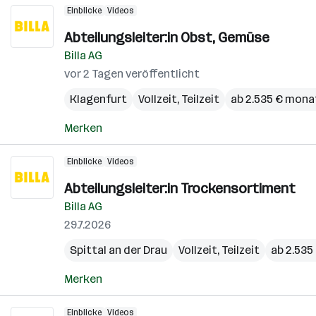
Einblicke
Videos
Abteilungsleiter:in Obst, Gemüse
Billa AG
vor 2 Tagen veröffentlicht
Klagenfurt
Vollzeit, Teilzeit
ab 2.535 € mona
Merken
Einblicke
Videos
Abteilungsleiter:in Trockensortiment
Billa AG
29.7.2026
Spittal an der Drau
Vollzeit, Teilzeit
ab 2.535
Merken
Einblicke
Videos