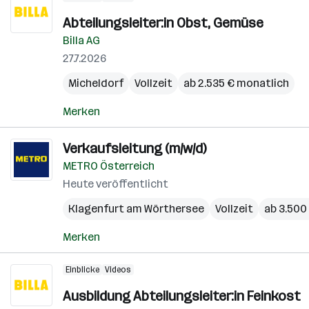
Abteilungsleiter:in Obst, Gemüse
Billa AG
27.7.2026
Micheldorf
Vollzeit
ab 2.535 € monatlich
Merken
Verkaufsleitung (m/w/d)
METRO Österreich
Heute veröffentlicht
Klagenfurt am Wörthersee
Vollzeit
ab 3.500
Merken
Einblicke
Videos
Ausbildung Abteilungsleiter:in Feinkost