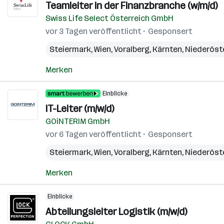
Teamleiter in der Finanzbranche (w/m/d)
Swiss Life Select Österreich GmbH
vor 3 Tagen veröffentlicht
Gesponsert
Steiermark
,
Wien
,
Voralberg
,
Kärnten
,
Niederöst
Merken
Einblicke
IT-Leiter (m/w/d)
GOiNTERIM GmbH
vor 6 Tagen veröffentlicht
Gesponsert
Steiermark
,
Wien
,
Voralberg
,
Kärnten
,
Niederöst
Merken
Einblicke
Abteilungsleiter Logistik (m/w/d)