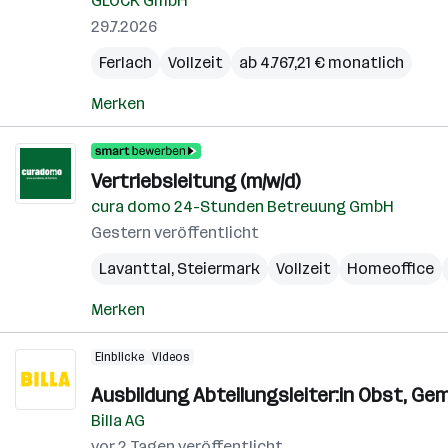
GLOCK GmbH
29.7.2026
Ferlach
Vollzeit
ab 4.767,21 € monatlich
Merken
Vertriebsleitung (m/w/d)
cura domo 24-Stunden Betreuung GmbH
Gestern veröffentlicht
Lavanttal
,
Steiermark
Vollzeit
Homeoffice
Merken
Einblicke
Videos
Ausbildung Abteilungsleiter:in Obst, Ge
Billa AG
vor 2 Tagen veröffentlicht