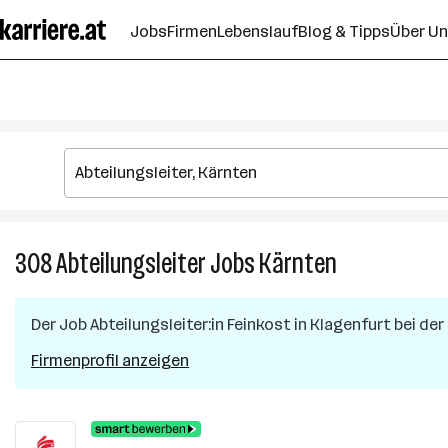
Zum
Jobs
Firmen
Lebenslauf
Blog & Tipps
Über U
Seiteninhalt
springen
308
Abteilungsleiter
Jobs
Kärnten
308
Abteilungsleite
Jobs
Der Job
Abteilungsleiter:in Feinkost
in
Klagenfurt
bei der
in
Kärnten
Firmenprofil anzeigen