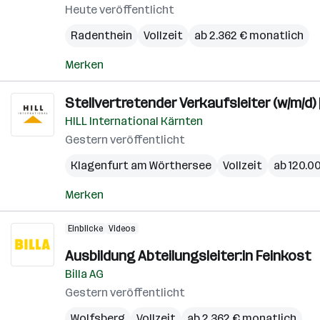
Heute veröffentlicht
Radenthein
Vollzeit
ab 2.362 € monatlich
Merken
Stellvertretender Verkaufsleiter (w/m/d
HILL International Kärnten
Gestern veröffentlicht
Klagenfurt am Wörthersee
Vollzeit
ab 120.00
Merken
Einblicke
Videos
Ausbildung Abteilungsleiter:in Feinkost
Billa AG
Gestern veröffentlicht
Wolfsberg
Vollzeit
ab 2.362 € monatlich