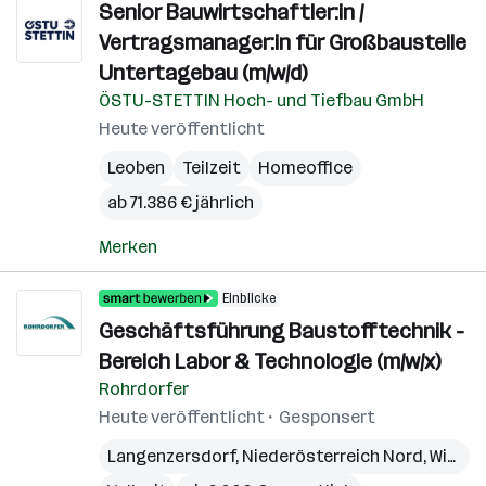
Senior Bauwirtschaftler:in /
Vertragsmanager:in für Großbaustelle
Untertagebau (m/w/d)
ÖSTU-STETTIN Hoch- und Tiefbau GmbH
Heute veröffentlicht
Leoben
Teilzeit
Homeoffice
ab 71.386 € jährlich
Merken
Einblicke
Geschäftsführung Baustofftechnik -
Bereich Labor & Technologie (m/w/x)
Rohrdorfer
Heute veröffentlicht
Gesponsert
Langenzersdorf
,
Niederösterreich Nord
,
Wien
,
W