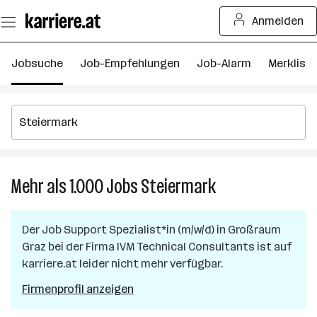
Zum
Anmelden
Seiteninhalt
springen
Jobsuche
Job-Empfehlungen
Job-Alarm
Merkliste
Mehr als 1.000
Jobs
Steiermark
Mehr
als
1.000
Der Job
Support Spezialist*in (m/w/d)
in
Großraum
Jobs
Graz
bei der Firma
IVM Technical Consultants
ist auf
in
karriere.at leider nicht mehr verfügbar.
Steiermark
Firmenprofil anzeigen