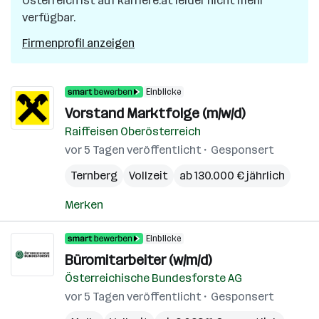
Österreich
ist auf karriere.at leider nicht mehr
verfügbar.
Firmenprofil anzeigen
Einblicke
Vorstand Marktfolge (m/w/d)
Raiffeisen Oberösterreich
vor 5 Tagen veröffentlicht
Gesponsert
Ternberg
Vollzeit
ab 130.000 € jährlich
Merken
Einblicke
Büromitarbeiter (w/m/d)
Österreichische Bundesforste AG
vor 5 Tagen veröffentlicht
Gesponsert