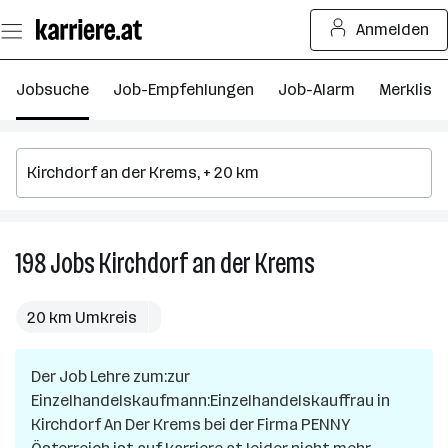
Zum
Anmelden
Seiteninhalt
springen
Jobsuche
Job-Empfehlungen
Job-Alarm
Merkliste
198
Jobs
Kirchdorf an der Krems
198
Jobs
in
20 km Umkreis
Kirchdorf
an
Der Job
Lehre zum:zur
der
Einzelhandelskaufmann:Einzelhandelskauffrau
Krems
in
Kirchdorf An Der Krems
bei der Firma
PENNY