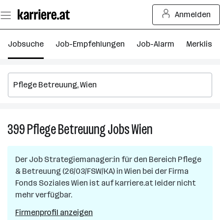
Zum
Anmelden
Seiteninhalt
springen
Jobsuche
Job-Empfehlungen
Job-Alarm
Merkliste
399
Pflege Betreuung
Jobs
Wien
399
Pflege
Betreuung
Der Job
Strategiemanager:in für den Bereich Pflege
Jobs
& Betreuung (26/03/FSW/KA)
in
Wien
bei der Firma
in
Fonds Soziales Wien
ist auf karriere.at leider nicht
Wien
mehr verfügbar.
Firmenprofil anzeigen