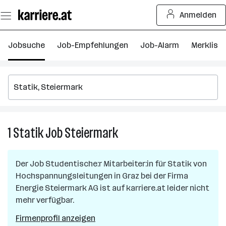
Zum
Anmelden
Seiteninhalt
springen
Jobsuche
Job-Empfehlungen
Job-Alarm
Merkliste
1
Statik
Job
Steiermark
1
Statik
Job
Der Job
Studentische:r Mitarbeiter:in für Statik von
in
Hochspannungsleitungen
in
Graz
bei der Firma
Steiermark
Energie Steiermark AG
ist auf karriere.at leider nicht
mehr verfügbar.
Firmenprofil anzeigen