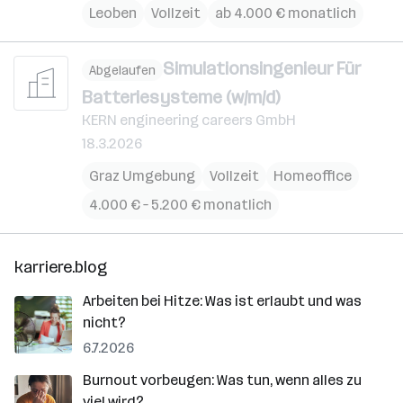
Leoben
Vollzeit
ab 4.000 € monatlich
Simulationsingenieur Für
Abgelaufen
Batteriesysteme (w/m/d)
KERN engineering careers GmbH
18.3.2026
Graz Umgebung
Vollzeit
Homeoffice
4.000 € – 5.200 € monatlich
karriere.blog
Arbeiten bei Hitze: Was ist erlaubt und was
nicht?
6.7.2026
Burnout vorbeugen: Was tun, wenn alles zu
viel wird?