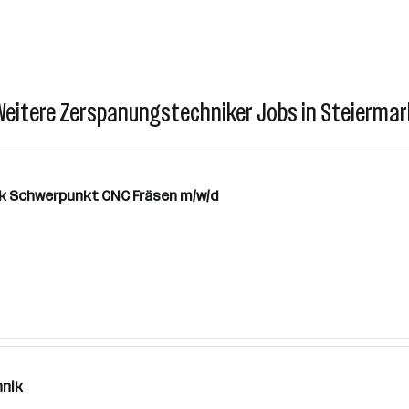
Weitere Zerspanungstechniker Jobs in Steiermar
nik Schwerpunkt CNC Fräsen m/w/d
hnik