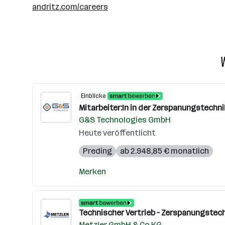
andritz.com/careers
Einblicke
Mitarbeiter:In in der Zerspanungstech
G&S Technologies GmbH
Heute veröffentlicht
Preding
ab 2.948,85 € monatlich
Merken
Technischer Vertrieb – Zerspanungstec
Metzler GmbH & Co KG