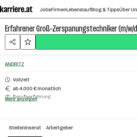
Zum
Jobs
Firmen
Lebenslauf
Blog & Tipps
Über U
Seiteninhalt
springen
Erfahrener Groß-Zerspanungstechniker (m/w/d
ANDRITZ
Vollzeit
ab 4.000 € monatlich
Berufserfahrung
Mehr anzeigen
Weiz
Über das Unternehmen
Stelleninserat
Arbeitgeber
10000+ Mitarbeiter*innen