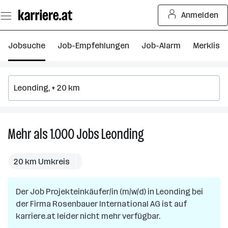
Zum
Anmelden
Seiteninhalt
springen
Jobsuche
Job-Empfehlungen
Job-Alarm
Merkliste
Mehr als 1.000
Jobs
Leonding
Mehr
als
1.000
20 km Umkreis
Jobs
in
Der Job
Projekteinkäufer/in (m/w/d)
Leonding
in
Leonding
bei
der Firma
Rosenbauer International AG
ist auf
karriere.at leider nicht mehr verfügbar.