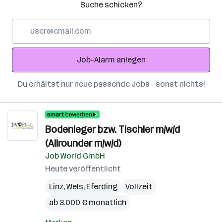
Suche schicken?
E-
Mail-
Adresse
Job-Alarm anlegen
Du erhältst nur neue passende Jobs – sonst nichts!
Bodenleger bzw. Tischler m/w/d
(Allrounder m/w/d)
Job World GmbH
Heute veröffentlicht
Linz
,
Wels
,
Eferding
Vollzeit
ab 3.000 € monatlich