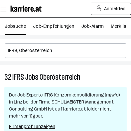
Zum
Anmelden
Seiteninhalt
springen
Jobsuche
Job-Empfehlungen
Job-Alarm
Merkliste
32
IFRS
Jobs
Oberösterreich
32
IFRS
Jobs
Der Job
Experte IFRS Konzernkonsolidierung (m/w/d)
in
in
Linz
bei der Firma
SCHULMEISTER Management
Oberösterreich
Consulting GmbH
ist auf karriere.at leider nicht
mehr verfügbar.
Firmenprofil anzeigen