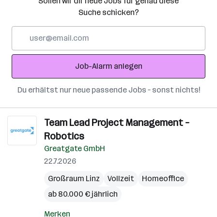
Sollen wir dir neue Jobs für genau diese
Suche schicken?
E-
Mail-
Adresse
Job-Alarm anlegen
Du erhältst nur neue passende Jobs – sonst nichts!
Team Lead Project Management –
Robotics
Greatgate GmbH
22.7.2026
Großraum Linz
Vollzeit
Homeoffice
ab 80.000 € jährlich
Merken