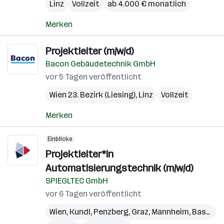
Linz
Vollzeit
ab 4.000 € monatlich
Merken
Projektleiter (m/w/d)
Bacon Gebäudetechnik GmbH
vor 5 Tagen veröffentlicht
Wien 23. Bezirk (Liesing)
,
Linz
Vollzeit
Merken
Einblicke
Projektleiter*in
Automatisierungstechnik (m/w/d)
SPIEGLTEC GmbH
vor 6 Tagen veröffentlicht
Wien
,
Kundl
,
Penzberg
,
Graz
,
Mannheim
,
Basel
,
W