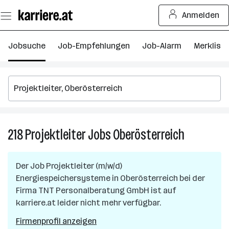
Zum
Anmelden
Seiteninhalt
springen
Jobsuche
Job-Empfehlungen
Job-Alarm
Merkliste
218
Projektleiter
Jobs
Oberösterreich
218
Projektleite
Jobs
Der Job
Projektleiter (m/w/d)
in
Energiespeichersysteme
in
Oberösterreich
bei der
Oberösterr
Firma
TNT Personalberatung GmbH
ist auf
karriere.at leider nicht mehr verfügbar.
Firmenprofil anzeigen