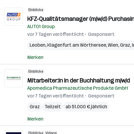
Einblicke
KFZ-Qualitätsmanager (m/w/d) Purchasin
AUTO1 Group
vor 7 Tagen veröffentlicht
Gesponsert
Leoben
,
Klagenfurt am Wörthersee
,
Wien
,
Graz
,
Merken
Einblicke
Mitarbeiter:In in der Buchhaltung m/w/d
Apomedica Pharmazeutische Produkte GmbH
vor 7 Tagen veröffentlicht
Gesponsert
Graz
Teilzeit
ab 51.000 € jährlich
Merken
Einblicke
Videos