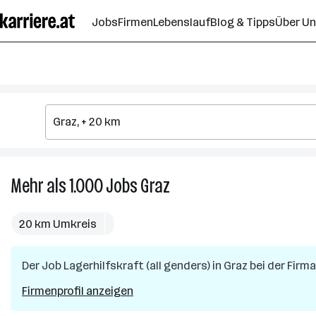
Zum
Jobs
Firmen
Lebenslauf
Blog & Tipps
Über U
Seiteninhalt
springen
Mehr als 1.000
Jobs
Graz
Mehr
als
1.000
20 km Umkreis
Jobs
in
Der Job
Lagerhilfskraft (all genders)
Graz
in
Graz
bei der Firm
Firmenprofil anzeigen