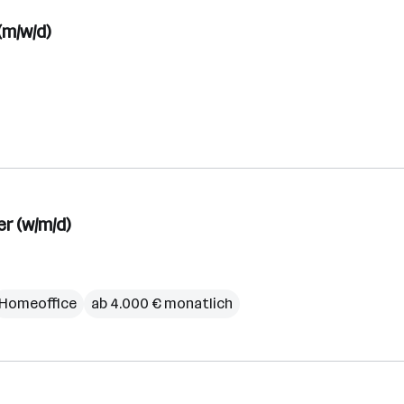
m/w/d)
r (w/m/d)
Homeoffice
ab 4.000 € monatlich