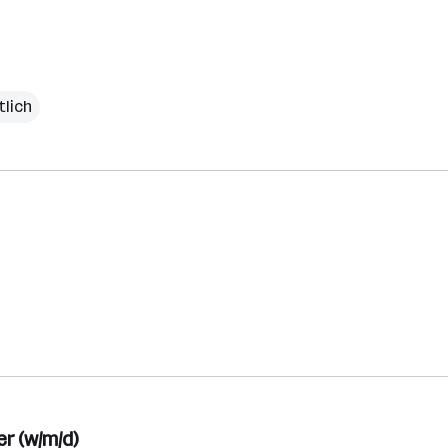
tlich
r (w/m/d)