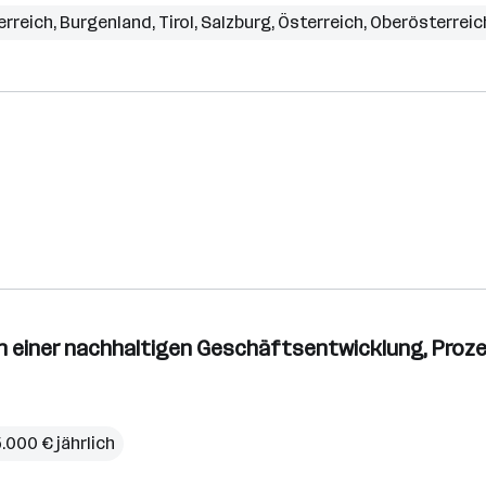
erreich
,
Burgenland
,
Tirol
,
Salzburg
,
Österreich
,
Oberösterreic
n einer nachhaltigen Geschäftsentwicklung, Prozes
5.000 € jährlich