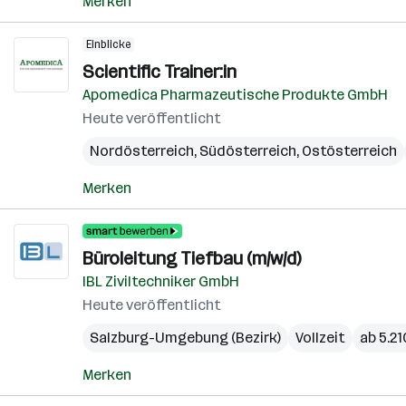
Merken
Einblicke
Scientific Trainer:in
Apomedica Pharmazeutische Produkte GmbH
Heute veröffentlicht
Nordösterreich
,
Südösterreich
,
Ostösterreich
Merken
Büroleitung Tiefbau (m/w/d)
IBL Ziviltechniker GmbH
Heute veröffentlicht
Salzburg-Umgebung (Bezirk)
Vollzeit
ab 5.2
Merken