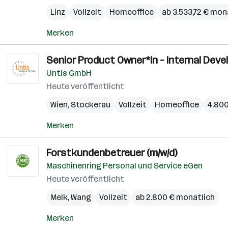
Linz
Vollzeit
Homeoffice
ab 3.533,72 € mon
Merken
Senior Product Owner*in – Internal Devel
Untis GmbH
Heute veröffentlicht
Wien
,
Stockerau
Vollzeit
Homeoffice
4.800
Merken
Forstkundenbetreuer (m/w/d)
Maschinenring Personal und Service eGen
Heute veröffentlicht
Melk
,
Wang
Vollzeit
ab 2.800 € monatlich
Merken