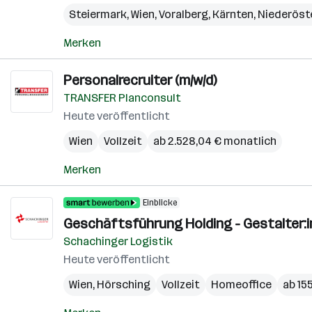
Steiermark
,
Wien
,
Voralberg
,
Kärnten
,
Niederöst
Merken
Personalrecruiter (m/w/d)
TRANSFER Planconsult
Heute veröffentlicht
Wien
Vollzeit
ab 2.528,04 € monatlich
Merken
Einblicke
Geschäftsführung Holding - Gestalter:i
Schachinger Logistik
Heute veröffentlicht
Wien
,
Hörsching
Vollzeit
Homeoffice
ab 15