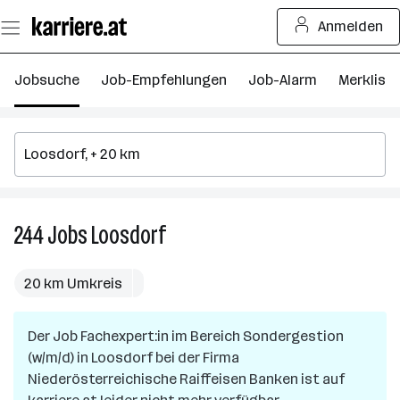
Zum
Anmelden
Seiteninhalt
springen
Jobsuche
Job-Empfehlungen
Job-Alarm
Merkliste
244
Jobs
Loosdorf
244
Jobs
in
20 km Umkreis
Loosdorf
Der Job
Fachexpert:in im Bereich Sondergestion
(w/m/d)
in
Loosdorf
bei der Firma
Niederösterreichische Raiffeisen Banken
ist auf