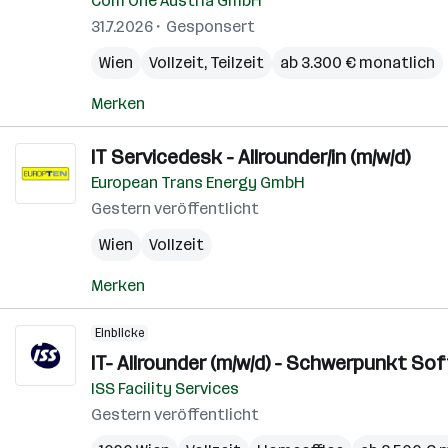
Com One Austria GmbH
31.7.2026
Gesponsert
Wien
Vollzeit, Teilzeit
ab 3.300 € monatlich
Merken
IT Servicedesk - Allrounder/in (m/w/d)
European Trans Energy GmbH
Gestern veröffentlicht
Wien
Vollzeit
Merken
Einblicke
IT- Allrounder (m/w/d) - Schwerpunkt S
ISS Facility Services
Gestern veröffentlicht