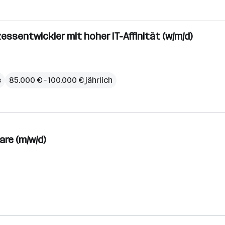
ssentwickler mit hoher IT-Affinität (w/m/d)
e
85.000 € – 100.000 € jährlich
re (m/w/d)