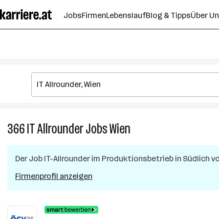
Zum
Jobs
Firmen
Lebenslauf
Blog & Tipps
Über U
Seiteninhalt
springen
366
IT Allrounder
Jobs
Wien
366
IT
Allrounder
Der Job
IT-Allrounder im Produktionsbetrieb
in
Südlich v
Jobs
in
Firmenprofil anzeigen
Wien