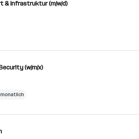
t & Infrastruktur (m/w/d)
Security (w/m/x)
€ monatlich
h