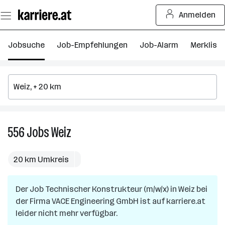
Zum
Anmelden
Seiteninhalt
springen
Jobsuche
Job-Empfehlungen
Job-Alarm
Merkliste
556
Jobs
Weiz
556
Jobs
in
20 km Umkreis
Weiz
Der Job
Technischer Konstrukteur (m/w/x)
in
Weiz
bei
der Firma
VACE Engineering GmbH
ist auf karriere.at
leider nicht mehr verfügbar.