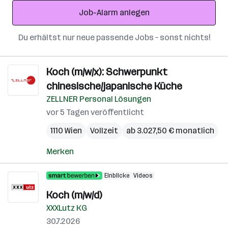
Adresse
Job-Alarm anlegen
Du erhältst nur neue passende Jobs – sonst nichts!
Koch (m/w/x): Schwerpunkt
chinesische/japanische Küche
ZELLNER Personal Lösungen
vor 5 Tagen veröffentlicht
1110 Wien
Vollzeit
ab 3.027,50 € monatlich
Merken
Einblicke
Videos
Koch (m/w/d)
XXXLutz KG
30.7.2026