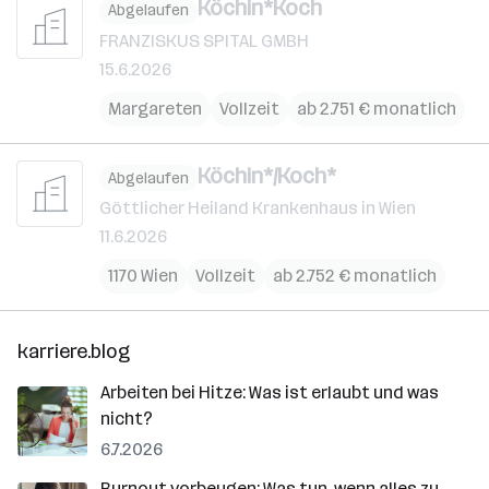
Köchin*Koch
Abgelaufen
FRANZISKUS SPITAL GMBH
15.6.2026
Margareten
Vollzeit
ab 2.751 € monatlich
Köchin*/Koch*
Abgelaufen
Göttlicher Heiland Krankenhaus in Wien
11.6.2026
1170 Wien
Vollzeit
ab 2.752 € monatlich
karriere.blog
Arbeiten bei Hitze: Was ist erlaubt und was
nicht?
6.7.2026
Burnout vorbeugen: Was tun, wenn alles zu