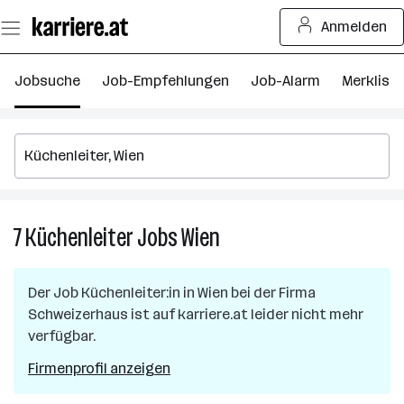
Zum
Anmelden
Seiteninhalt
springen
Jobsuche
Job-Empfehlungen
Job-Alarm
Merkliste
7
Küchenleiter
Jobs
Wien
7
Küchenleiter
Jobs
Der Job
Küchenleiter:in
in
Wien
bei der Firma
in
Schweizerhaus
ist auf karriere.at leider nicht mehr
Wien
verfügbar.
Firmenprofil anzeigen