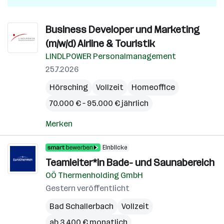
Business Developer und Marketing
(m/w/d) Airline & Touristik
LINDLPOWER Personalmanagement
25.7.2026
Hörsching
Vollzeit
Homeoffice
70.000 € – 95.000 € jährlich
Merken
Einblicke
Teamleiter*in Bade- und Saunabereich
OÖ Thermenholding GmbH
Gestern veröffentlicht
Bad Schallerbach
Vollzeit
ab 3.400 € monatlich