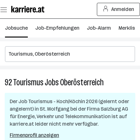
Zum
Anmelden
Seiteninhalt
springen
Jobsuche
Job-Empfehlungen
Job-Alarm
Merkliste
92
Tourismus
Jobs
Oberösterreich
92
Tourismus
Jobs
Der Job
Tourismus - Koch/Köchin 2026 (gelernt oder
in
angelernt)
in
St. Wolfgang
bei der Firma
Salzburg AG
Oberösterreich
für Energie, Verkehr und Telekommunikation
ist auf
karriere.at leider nicht mehr verfügbar.
Firmenprofil anzeigen