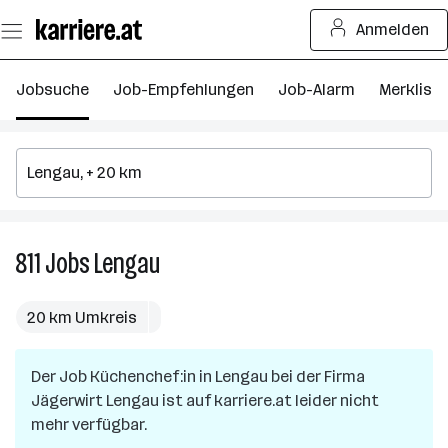
Zum
Anmelden
Seiteninhalt
springen
Jobsuche
Job-Empfehlungen
Job-Alarm
Merkliste
811
Jobs
Lengau
811
Jobs
in
20 km Umkreis
Lengau
Der Job
Küchenchef:in
in
Lengau
bei der Firma
Jägerwirt Lengau
ist auf karriere.at leider nicht
mehr verfügbar.