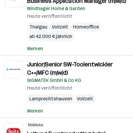
Business Application Manager (m/w/d)
Windhager Home & Garden
Heute veröffentlicht
Thalgau
Vollzeit
Homeoffice
ab 42.000 € jährlich
Merken
Junior/Senior SW-Toolentwickler
C++/MFC (m/w/d)
SIGMATEK GmbH & Co KG
Heute veröffentlicht
Lamprechtshausen
Vollzeit
Merken
Einblicke