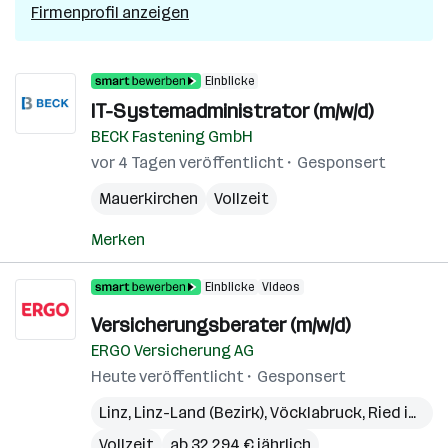
Firmenprofil anzeigen
Einblicke
IT-Systemadministrator (m/w/d)
BECK Fastening GmbH
vor 4 Tagen veröffentlicht
Gesponsert
Mauerkirchen
Vollzeit
Merken
Einblicke
Videos
Versicherungsberater (m/w/d)
ERGO Versicherung AG
Heute veröffentlicht
Gesponsert
Linz
,
Linz-Land (Bezirk)
,
Vöcklabruck
,
Ried im Innkreis
Vollzeit
ab 32.294 € jährlich