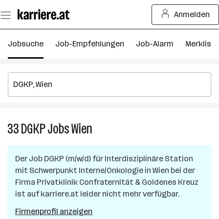
Zum
Anmelden
Seiteninhalt
springen
Jobsuche
Job-Empfehlungen
Job-Alarm
Merkliste
33
DGKP
Jobs
Wien
33
DGKP
Jobs
Der Job
DGKP (m/w/d) für Interdisziplinäre Station
in
mit Schwerpunkt Interne/Onkologie
in
Wien
bei der
Wien
Firma
Privatklinik Confraternität & Goldenes Kreuz
ist auf karriere.at leider nicht mehr verfügbar.
Firmenprofil anzeigen