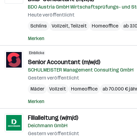
BDO Austria GmbH Wirtschaftsprüfungs- und S
Heute veröffentlicht
Schlins
Vollzeit, Teilzeit
Homeoffice
ab 3.1
Merken
Einblicke
Senior Accountant (m/w/d)
SCHULMEISTER Management Consulting GmbH
Gestern veröffentlicht
Mäder
Vollzeit
Homeoffice
ab 70.000 € jähr
Merken
Filialleitung (w/m/d)
Deichmann GmbH
Gestern veröffentlicht