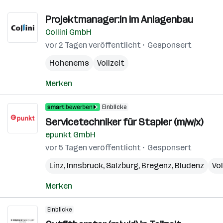
Projektmanager:in im Anlagenbau
Collini GmbH
vor 2 Tagen veröffentlicht
Gesponsert
Hohenems
Vollzeit
Merken
Einblicke
Servicetechniker für Stapler (m/w/x)
epunkt GmbH
vor 5 Tagen veröffentlicht
Gesponsert
Linz
,
Innsbruck
,
Salzburg
,
Bregenz
,
Bludenz
Vol
Merken
Einblicke