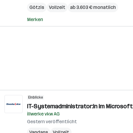
Götzis
Vollzeit
ab 3.603 € monatlich
Merken
Einblicke
IT-Systemadministrator:in im Microsof
illwerke vkw AG
Gestern veröffentlicht
Vandans
Vollzeit