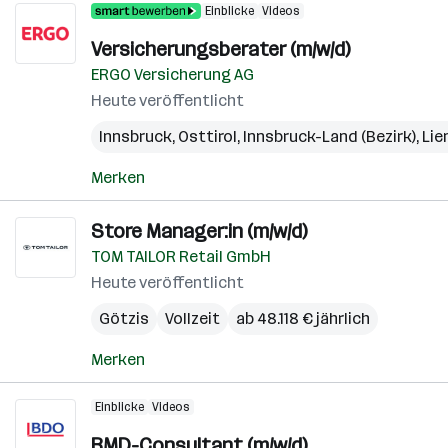
Einblicke
Videos
Versicherungsberater (m/w/d)
ERGO Versicherung AG
Heute veröffentlicht
Innsbruck
,
Osttirol
,
Innsbruck-Land (Bezirk)
,
Lie
Merken
Store Manager:in (m/w/d)
TOM TAILOR Retail GmbH
Heute veröffentlicht
Götzis
Vollzeit
ab 48.118 € jährlich
Merken
Einblicke
Videos
BMD-Consultant (m/w/d)