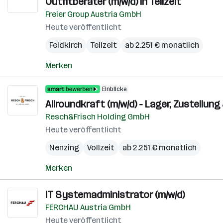
Outfitberater (m/w/d) in Teilzeit
Freier Group Austria GmbH
Heute veröffentlicht
Feldkirch
Teilzeit
ab 2.251 € monatlich
Merken
Einblicke
Allroundkraft (m/w/d) - Lager, Zustellun
Resch&Frisch Holding GmbH
Heute veröffentlicht
Nenzing
Vollzeit
ab 2.251 € monatlich
Merken
IT Systemadministrator (m/w/d)
FERCHAU Austria GmbH
Heute veröffentlicht