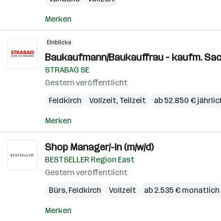
Merken
Einblicke
Baukaufmann/Baukauffrau – kaufm. Sa
STRABAG SE
Gestern veröffentlicht
Feldkirch
Vollzeit, Teilzeit
ab 52.850 € jährlic
Merken
Shop Manager/-in (m/w/d)
BESTSELLER Region East
Gestern veröffentlicht
Bürs
,
Feldkirch
Vollzeit
ab 2.535 € monatlich
Merken