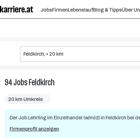
Zum
Jobs
Firmen
Lebenslauf
Blog & Tipps
Über U
Seiteninhalt
springen
94
Jobs
Feldkirch
94
Jobs
in
20 km Umkreis
Feldkirch
Der Job
Lehrling im Einzelhandel (w/m/d)
in
Feldkirch
bei d
Firmenprofil anzeigen