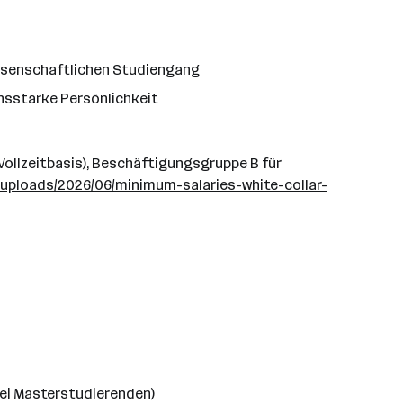
issenschaftlichen Studiengang
nsstarke Persönlichkeit
(Vollzeitbasis), Beschäftigungsgruppe B für
/uploads/2026/06/minimum-salaries-white-collar-
ei Masterstudierenden)