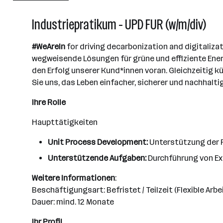
Industriepratikum - UPD FUR (w/m/div)
#WeAreIn
for driving decarbonization and digitaliza
wegweisende Lösungen für grüne und effiziente Energ
den Erfolg unserer Kund*innen voran. Gleichzeitig k
Sie uns, das Leben einfacher, sicherer und nachhalti
Ihre Rolle
Haupttätigkeiten
Unit Process Development:
Unterstützung der 
Unterstützende Aufgaben:
Durchführung von Ex
Weitere Informationen
:
Beschäftigungsart: Befristet / Teilzeit (Flexible Arb
Dauer: mind. 12 Monate
Ihr Profil