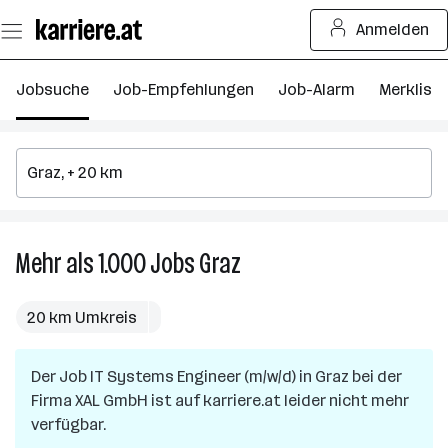
Zum
Anmelden
Seiteninhalt
springen
Jobsuche
Job-Empfehlungen
Job-Alarm
Merkliste
Mehr als 1.000
Jobs
Graz
Mehr
als
1.000
20 km Umkreis
Jobs
in
Der Job
IT Systems Engineer (m/w/d)
Graz
in
Graz
bei der
Firma
XAL GmbH
ist auf karriere.at leider nicht mehr
verfügbar.