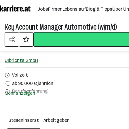
Zum
Jobs
Firmen
Lebenslauf
Blog & Tipps
Über U
Seiteninhalt
springen
Key Account Manager Automotive (w/m/d)
Ulbrichts GmbH
Vollzeit
ab 90.000 € jährlich
Berufserfahrung
Mehr anzeigen
Schwanenstadt
Über das Unternehmen
Stelleninserat
Arbeitgeber
101 - 500 Mitarbeiter*innen