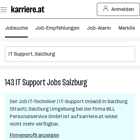
Zum
Anmelden
Seiteninhalt
springen
Jobsuche
Job-Empfehlungen
Job-Alarm
Merkliste
143
IT Support
Jobs
Salzburg
143
IT
Support
Der Job
IT-Techniker / IT-Support (m/w/d)
in
Salzburg
Jobs
(Stadt), Salzburg Umgebung
bei der Firma
WLL
in
Personalservice GmbH
ist auf karriere.at leider
Salzburg
nicht mehr verfügbar.
Firmenprofil anzeigen