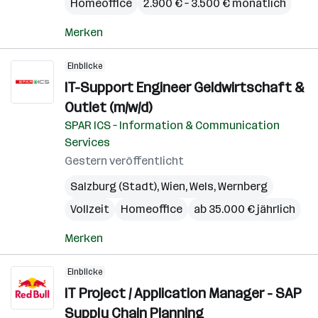
Homeoffice
2.900 € – 3.500 € monatlich
Merken
Einblicke
IT-Support Engineer Geldwirtschaft &
Outlet (m/w/d)
SPAR ICS – Information & Communication
Services
Gestern veröffentlicht
Salzburg (Stadt)
,
Wien
,
Wels
,
Wernberg
Vollzeit
Homeoffice
ab 35.000 € jährlich
Merken
Einblicke
IT Project / Application Manager - SAP
Supply Chain Planning