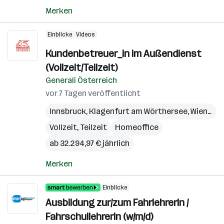
Merken
Einblicke
Videos
Kundenbetreuer_in im Außendienst
(Vollzeit/Teilzeit)
Generali Österreich
vor 7 Tagen veröffentlicht
Innsbruck
,
Klagenfurt am Wörthersee
,
Wien
,
Bre
Vollzeit, Teilzeit
Homeoffice
ab 32.294,97 € jährlich
Merken
Einblicke
Ausbildung zur/zum FahrlehrerIn /
FahrschullehrerIn (w/m/d)