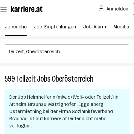
Zum
Anmelden
Seiteninhalt
springen
Jobsuche
Job-Empfehlungen
Job-Alarm
Merkliste
599
Teilzeit
Jobs
Oberösterreich
599
Teilzeit
Jobs
Der Job
HeimhelferIn (m/w/d) (Voll- oder Teilzeit)
in
in
Altheim, Braunau, Mattighofen, Eggelsberg,
Oberösterreich
Ostermiething
bei der Firma
Sozialhilfeverband
Braunau
ist auf karriere.at leider nicht mehr
verfügbar.