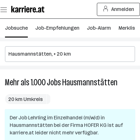
Zum
Anmelden
Seiteninhalt
springen
Jobsuche
Job-Empfehlungen
Job-Alarm
Merkliste
Mehr als 1.000
Jobs
Hausmannstätten
Mehr
als
1.000
20 km Umkreis
Jobs
in
Der Job
Lehrling im Einzelhandel (m/w/d)
in
Hausman
Hausmannstätten
bei der Firma
HOFER KG
ist auf
karriere.at leider nicht mehr verfügbar.