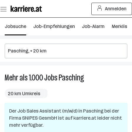
Zum
Anmelden
Seiteninhalt
springen
Jobsuche
Job-Empfehlungen
Job-Alarm
Merkliste
Mehr als 1.000
Jobs
Pasching
Mehr
als
1.000
20 km Umkreis
Jobs
in
Der Job
Sales Assistant (m/w/d)
in
Pasching
Pasching
bei der
Firma
SNIPES GesmbH
ist auf karriere.at leider nicht
mehr verfügbar.