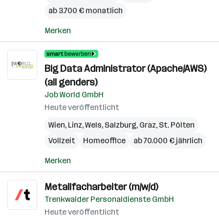
ab 3.700 € monatlich
Merken
Big Data Administrator (Apache/AWS)
(all genders)
Job World GmbH
Heute veröffentlicht
Wien
,
Linz
,
Wels
,
Salzburg
,
Graz
,
St. Pölten
Vollzeit
Homeoffice
ab 70.000 € jährlich
Merken
Metallfacharbeiter (m/w/d)
Trenkwalder Personaldienste GmbH
Heute veröffentlicht