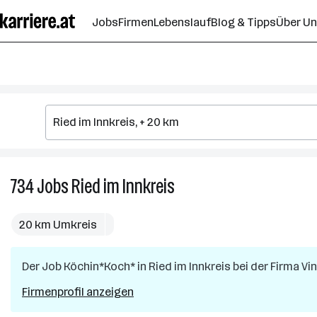
Zum
Jobs
Firmen
Lebenslauf
Blog & Tipps
Über U
Seiteninhalt
springen
734
Jobs
Ried im Innkreis
734
Jobs
in
20 km Umkreis
Ried
im
Der Job
Köchin*Koch*
in
Ried im Innkreis
Innkreis
bei der Firma
Vi
Firmenprofil anzeigen