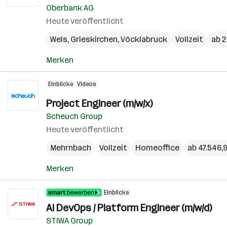
Oberbank AG
Heute veröffentlicht
Wels
,
Grieskirchen
,
Vöcklabruck
Vollzeit
ab 2
Merken
Einblicke
Videos
Project Engineer (m/w/x)
Scheuch Group
Heute veröffentlicht
Mehrnbach
Vollzeit
Homeoffice
ab 47.546,9
Merken
Einblicke
AI DevOps / Platform Engineer (m/w/d)
STIWA Group