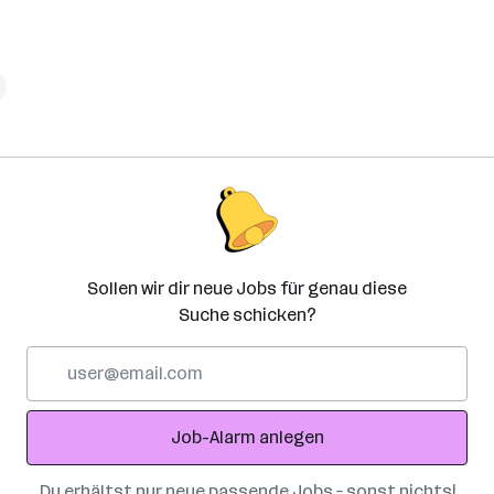
Sollen wir dir neue Jobs für genau diese
Suche schicken?
E-
Mail-
Adresse
Job-Alarm anlegen
Du erhältst nur neue passende Jobs – sonst nichts!