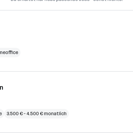
meoffice
on
e
3.500 € – 4.500 € monatlich