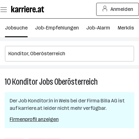
Zum
Anmelden
Seiteninhalt
springen
Jobsuche
Job-Empfehlungen
Job-Alarm
Merkliste
10
Konditor
Jobs
Oberösterreich
10
Konditor
Jobs
Der Job
Konditor:in
in
Wels
bei der Firma
Billa AG
ist
in
auf karriere.at leider nicht mehr verfügbar.
Oberösterreich
Firmenprofil anzeigen