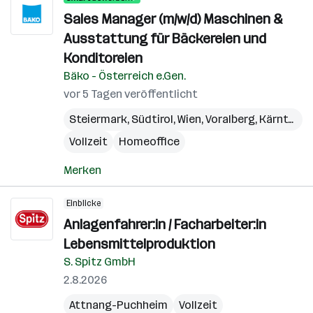
Sales Manager (m/w/d) Maschinen &
Ausstattung für Bäckereien und
Konditoreien
Bäko - Österreich e.Gen.
vor 5 Tagen veröffentlicht
Steiermark
,
Südtirol
,
Wien
,
Voralberg
,
Kärnten
,
N
Vollzeit
Homeoffice
Merken
Einblicke
Anlagenfahrer:in / Facharbeiter:in
Lebensmittelproduktion
S. Spitz GmbH
2.8.2026
Attnang-Puchheim
Vollzeit