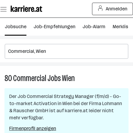
Zum
Anmelden
Seiteninhalt
springen
Jobsuche
Job-Empfehlungen
Job-Alarm
Merkliste
80
Commercial
Jobs
Wien
80
Commercial
Jobs
Der Job
Commercial Strategy Manager (f/m/d) - Go-
in
to-market Activation
in
Wien
bei der Firma
Lohmann
Wien
& Rauscher GmbH
ist auf karriere.at leider nicht
mehr verfügbar.
Firmenprofil anzeigen