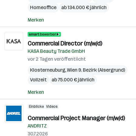
Homeoffice
ab 134.000 € jährlich
Merken
Commercial Director (m/w/d)
KASA Beauty Trade GmbH
vor 2 Tagen veröffentlicht
Klosterneuburg
,
Wien 9. Bezirk (Alsergrund)
Vollzeit
ab 75.000 € jährlich
Merken
Einblicke
Videos
Commercial Project Manager (m/w/d)
ANDRITZ
30.7.2026