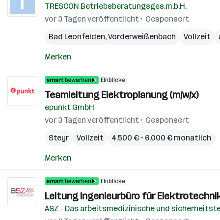
TRESCON Betriebsberatungsges.m.b.H.
vor 3 Tagen veröffentlicht
Gesponsert
Bad Leonfelden
,
Vorderweißenbach
Vollzeit
Merken
Einblicke
Teamleitung Elektroplanung (m/w/x)
epunkt GmbH
vor 3 Tagen veröffentlicht
Gesponsert
Steyr
Vollzeit
4.500 € – 6.000 € monatlich
Merken
Einblicke
Leitung Ingenieurbüro für Elektrotechni
ASZ - Das arbeitsmedizinische und sicherheitst