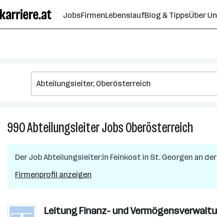
Zum
Jobs
Firmen
Lebenslauf
Blog & Tipps
Über U
Seiteninhalt
springen
990
Abteilungsleiter
Jobs
Oberösterreich
990
Abteil
Jobs
Der Job
Abteilungsleiter:in Feinkost
in
St. Georgen an de
in
Oberös
Firmenprofil anzeigen
Leitung Finanz- und Vermögensverwaltun