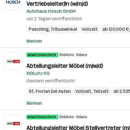
Vertriebsleiter/in (w/m/d)
Autohaus Hösch GmbH
vor 2 Tagen veröffentlicht
Pasching
,
Tribuswinkel
Vollzeit
ab 120.000 € 
Merken
Einblicke
Videos
Abteilungsleiter Möbel (m/w/d)
XXXLutz KG
Gestern veröffentlicht
St. Florian bei Asten
Vollzeit, Teilzeit
ab 2.53
Merken
Einblicke
Videos
Abteilungsleiter Möbel Stellvertreter (m/