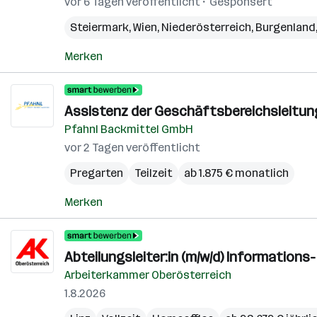
vor 6 Tagen veröffentlicht
Gesponsert
Steiermark
,
Wien
,
Niederösterreich
,
Burgenland
Merken
Assistenz der Geschäftsbereichsleitung
Pfahnl Backmittel GmbH
vor 2 Tagen veröffentlicht
Pregarten
Teilzeit
ab 1.875 € monatlich
Merken
Abteilungsleiter:in (m/w/d) Informatio
Arbeiterkammer Oberösterreich
1.8.2026