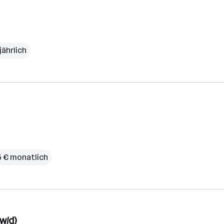
jährlich
5 € monatlich
w/d)