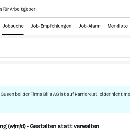
ns
Für Arbeitgeber
Jobsuche
Job-Empfehlungen
Job-Alarm
Merkliste
ungsleiter
r Gusen
bei der Firma
Billa AG
ist auf karriere.at leider nicht m
terreich
g (w/m/d) - Gestalten statt verwalten