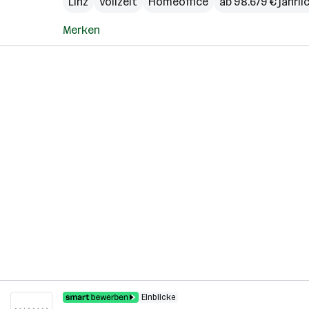
Linz
Vollzeit
Homeoffice
ab 98.679 € jährli
Merken
Einblicke